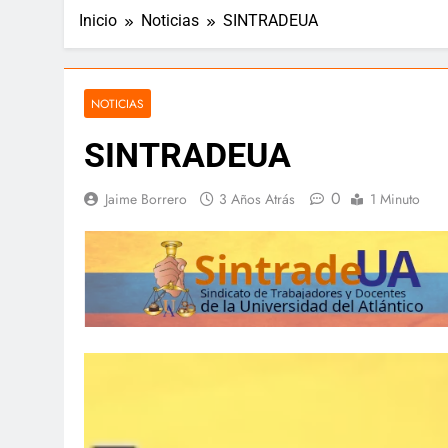
Inicio
Noticias
SINTRADEUA
“¿Críticas t
🕊️ Nota de duelo 🕊️
12 Meses Atrás
12 Meses Atrás
NOTICIAS
SINTRADEUA
📘 Rectoría 
12 Meses Atrás
0
Jaime Borrero
3 Años Atrás
1 Minuto
Cuando la lealtad se pone a pru
12 Meses Atrás
Pacto por la Excelencia: la Univ
12 Meses Atrás
🎉 Hoy celebramos la vida de un