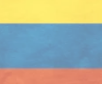
aliado incansable en la salud y la amistad