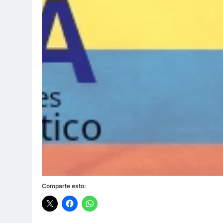
1 Año Atrás
Celebrando a Alex Sandoval: Un 
1 Año Atrás
Comparte esto: