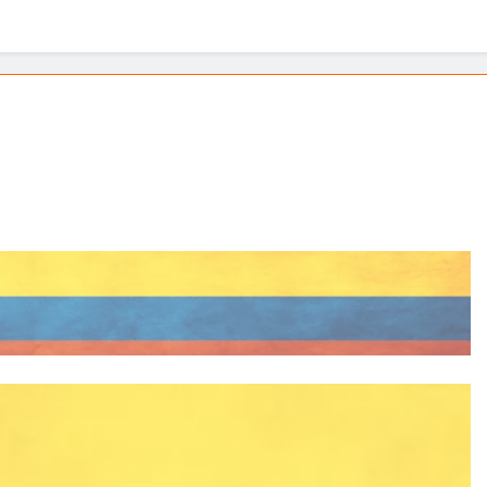
écnicas o ataques electorales? La verdad sobre nuestra univers
en juego – Entrega II De la política al campus: el salto vacío de
eba: reflexiones sobre coherencia y unidad institucional
ersidad del Atlántico necesita continuidad
 grande: Luis Carlos “El Pocho” Rodríguez 🎉