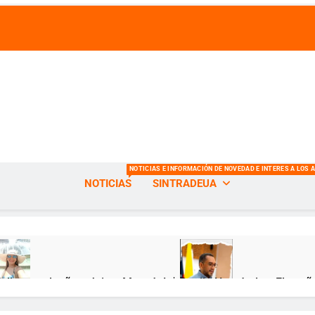
s de la Universidad del Atlántico
NOTICIAS E INFORMACIÓN DE NOVEDAD E INTERES A LOS 
NOTICIAS
SINTRADEUA
Feliz cumpleaños, Jeimy Munzón! 🎂
Danilo Hernández: El sueñ
ses Atrás
12 Meses Atrás