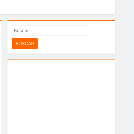
idad”
Buscar:
 Leyton Barrios