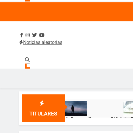
Noticias aleatorias
SintradeUA
Sindicato de Trabajadores Administrativos y Académico
TITULARES
🌹 Poema: “Lo que callé” 🌹
🎂 ¡
12 Meses Atrás
12 Me