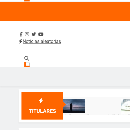
Noticias aleatorias
SintradeUA
Sindicato de Trabajadores Administrativos y Académico
TITULARES
🌹 Poema: “Lo que callé” 🌹
🎂 ¡
12 Meses Atrás
12 Me