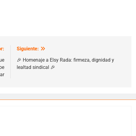
r:
Siguiente:
ue
🎉 Homenaje a Elsy Rada: firmeza, dignidad y
be
lealtad sindical 🎉
ar