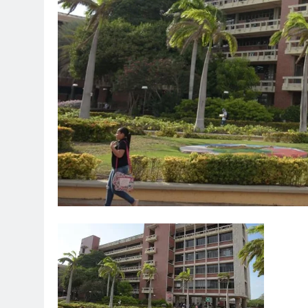
1 Año Atrás
Celebrando a Alex Sandoval: Un 
1 Año Atrás