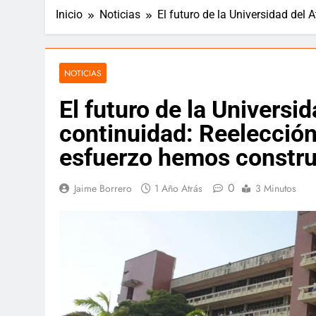
Inicio
Noticias
El futuro de la Universidad del
“¿Críticas t
🕊️ Nota de duelo 🕊️
12 Meses Atrás
12 Meses Atrás
NOTICIAS
El futuro de la Universi
📘 Rectoría 
12 Meses Atrás
continuidad: Reelección
esfuerzo hemos constru
Cuando la lealtad se pone a pru
0
Jaime Borrero
1 Año Atrás
3 Minutos
12 Meses Atrás
Pacto por la Excelencia: la Univ
12 Meses Atrás
🎉 Hoy celebramos la vida de un