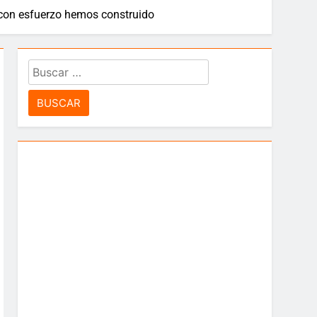
e con esfuerzo hemos construido
idad”
Buscar:
 Leyton Barrios