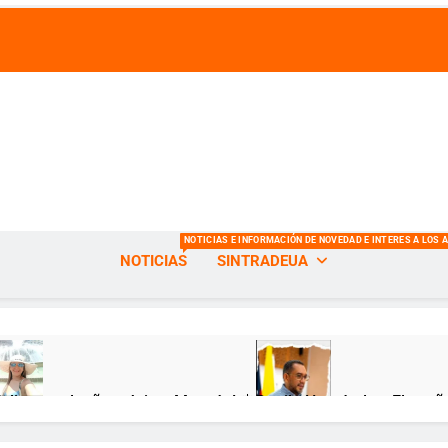
s de la Universidad del Atlántico
NOTICIAS E INFORMACIÓN DE NOVEDAD E INTERES A LOS 
NOTICIAS
SINTRADEUA
Feliz cumpleaños, Jeimy Munzón! 🎂
Danilo Hernández: El sueñ
ses Atrás
12 Meses Atrás