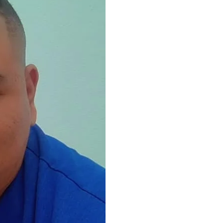
aliado incansable en la salud y la amistad