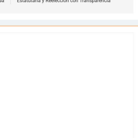
da
Estatutaria y Reelección con Transparencia