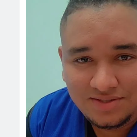
1 Año Atrás
Celebrando a Alex Sandoval: Un 
1 Año Atrás