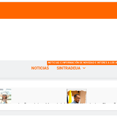
s de la Universidad del Atlántico
NOTICIAS E INFORMACIÓN DE NOVEDAD E INTERES A LOS 
NOTICIAS
SINTRADEUA
Feliz cumpleaños, Jeimy Munzón! 🎂
Danilo Hernández: El sueñ
ses Atrás
12 Meses Atrás