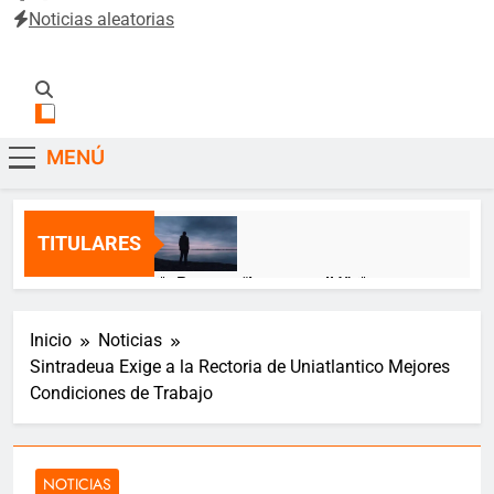
Noticias aleatorias
SintradeUA
Sindicato de Trabajadores Administrativos y Académicos de
la Universidad del Atlántico
MENÚ
TITULARES
🌹 Poema: “Lo que callé” 🌹
12 Meses Atrás
Inicio
Noticias
Sintradeua Exige a la Rectoria de Uniatlantico Mejores
🎂 ¡Feliz cumpleaños, Jeimy Munzón!
Condiciones de Trabajo
🎂
12 Meses Atrás
NOTICIAS