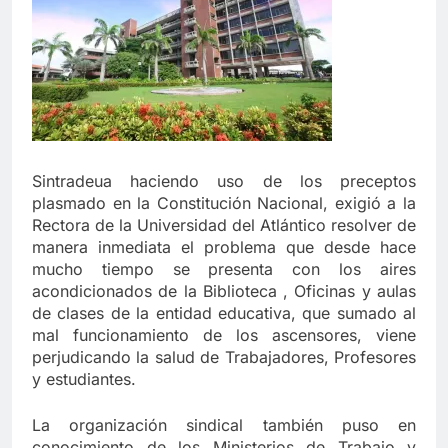
Cuando la lealtad se pone a prueba:
reflexiones sobre coherencia y unidad
institucional
12 Meses Atrás
Pacto por la Excelencia: la Universidad
del Atlántico necesita continuidad
Sintradeua haciendo uso de los preceptos
12 Meses Atrás
plasmado en la Constitución Nacional, exigió a la
Rectora de la Universidad del Atlántico resolver de
manera inmediata el problema que desde hace
🎉 Hoy celebramos la vida de un
mucho tiempo se presenta con los aires
grande: Luis Carlos “El Pocho”
acondicionados de la Biblioteca , Oficinas y aulas
Rodríguez 🎉
1 Año Atrás
de clases de la entidad educativa, que sumado al
mal funcionamiento de los ascensores, viene
perjudicando la salud de Trabajadores, Profesores
Celebrando a Alex Sandoval: Un aliado
y estudiantes.
incansable en la salud y la amistad
1 Año Atrás
La organización sindical también puso en
conocimiento de los Ministerios de Trabajo y