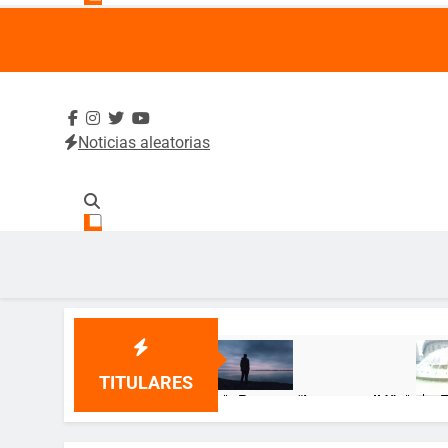
Noticias aleatorias
SintradeUA
Sindicato de Trabajadores Administrativos y Académico
TITULARES
🌹 Poema: “Lo que callé” 🌹
🎂 ¡
12 Meses Atrás
12 Me