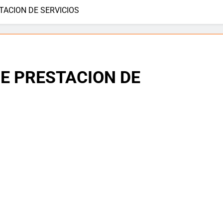
ACION DE SERVICIOS
écnicas o ataques electorales? La verdad sobre nuestra univers
E PRESTACION DE
en juego – Entrega II De la política al campus: el salto vacío de
eba: reflexiones sobre coherencia y unidad institucional
ersidad del Atlántico necesita continuidad
 grande: Luis Carlos “El Pocho” Rodríguez 🎉