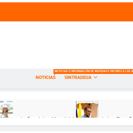
s de la Universidad del Atlántico
NOTICIAS E INFORMACIÓN DE NOVEDAD E INTERES A LOS 
NOTICIAS
SINTRADEUA
Feliz cumpleaños, Jeimy Munzón! 🎂
Danilo Hernández: El sueñ
ses Atrás
12 Meses Atrás