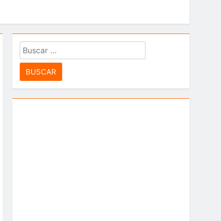
idad”
Buscar:
 Leyton Barrios