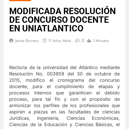
Danilo Hernández: El sueño cumplido
MODIFICADA RESOLUCIÓN
de un hombre luchador
DE CONCURSO DOCENTE
12 Meses Atrás
EN UNIATLANTICO
0
Jaime Borrero
🕊️ Nota de duelo 🕊️
11 Años Atrás
1 Minutos
12 Meses Atrás
Rectoria de la universidad del Atlántico mediante
“¿Críticas técnicas o ataques
Resolución No. 003958 del 30 de octubre de
electorales? La verdad sobre nuestra
2015, modifico el cronograma del concurso
universidad”
12 Meses Atrás
docente,
para el cumplimiento de etapas y
procesos internos que garanticen el debido
proceso, para tal fin y con el propósito de
📘 Rectoría en juego – Entrega II De la
armonizar los perfiles de los profesionales que
política al campus: el salto vacío de
aspiren a plazas en las facultades de ciencias
Leyton Barrios
12 Meses Atrás
Jurídicas, Ingeniería, Ciencias Económicas,
Ciencias de la Educación y Ciencias Básicas, el