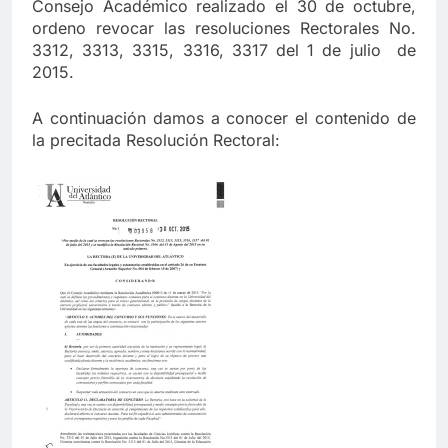
Consejo Académico realizado el 30 de octubre,
ordeno revocar las resoluciones Rectorales No.
Cuando la lealtad se pone a prueba:
reflexiones sobre coherencia y unidad
3312, 3313, 3315, 3316, 3317 del 1 de julio de
institucional
2015.
12 Meses Atrás
A continuación damos a conocer el contenido de
la precitada Resolución Rectoral:
Pacto por la Excelencia: la Universidad
del Atlántico necesita continuidad
1 Año Atrás
🎉 Hoy celebramos la vida de un
grande: Luis Carlos “El Pocho”
Rodríguez 🎉
1 Año Atrás
Celebrando a Alex Sandoval: Un aliado
incansable en la salud y la amistad
1 Año Atrás