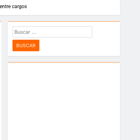
 entre cargos
idad”
Buscar:
 Leyton Barrios