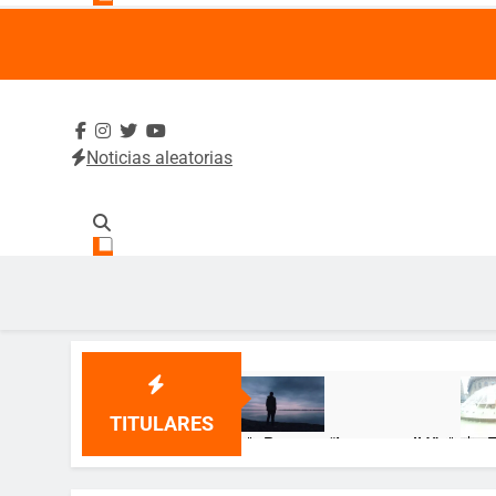
Noticias aleatorias
SintradeUA
Sindicato de Trabajadores Administrativos y Académico
TITULARES
🌹 Poema: “Lo que callé” 🌹
🎂 ¡
12 Meses Atrás
12 Me