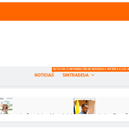
s de la Universidad del Atlántico
NOTICIAS E INFORMACIÓN DE NOVEDAD E INTERES A LOS 
NOTICIAS
SINTRADEUA
Feliz cumpleaños, Jeimy Munzón! 🎂
Danilo Hernández: El sueñ
ses Atrás
12 Meses Atrás