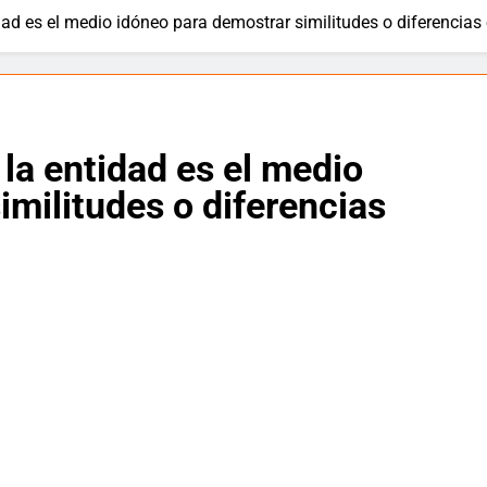
ad es el medio idóneo para demostrar similitudes o diferencias
écnicas o ataques electorales? La verdad sobre nuestra univers
la entidad es el medio
en juego – Entrega II De la política al campus: el salto vacío de
imilitudes o diferencias
eba: reflexiones sobre coherencia y unidad institucional
ersidad del Atlántico necesita continuidad
 grande: Luis Carlos “El Pocho” Rodríguez 🎉