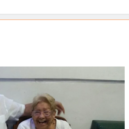
écnicas o ataques electorales? La verdad sobre nuestra univers
en juego – Entrega II De la política al campus: el salto vacío de
eba: reflexiones sobre coherencia y unidad institucional
ersidad del Atlántico necesita continuidad
 grande: Luis Carlos “El Pocho” Rodríguez 🎉