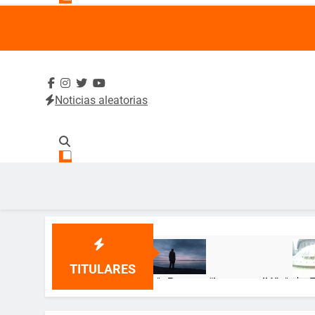
Noticias aleatorias
SintradeUA
Sindicato de Trabajadores Administrativos y Académico
TITULARES
🌹 Poema: “Lo que callé” 🌹
🎂 ¡
12 Meses Atrás
12 Me