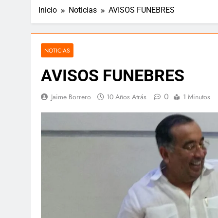
Inicio
Noticias
AVISOS FUNEBRES
“¿Críticas t
🕊️ Nota de duelo 🕊️
12 Meses Atrás
12 Meses Atrás
NOTICIAS
AVISOS FUNEBRES
📘 Rectoría 
12 Meses Atrás
0
Jaime Borrero
10 Años Atrás
1 Minutos
Cuando la lealtad se pone a pru
12 Meses Atrás
Pacto por la Excelencia: la Univ
12 Meses Atrás
🎉 Hoy celebramos la vida de un