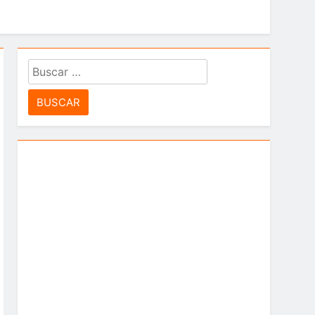
idad”
Buscar:
 Leyton Barrios