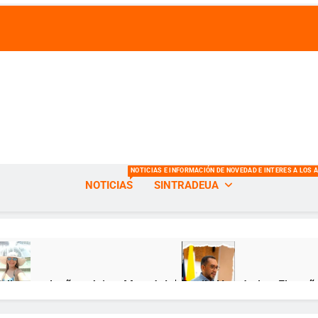
s de la Universidad del Atlántico
NOTICIAS E INFORMACIÓN DE NOVEDAD E INTERES A LOS 
NOTICIAS
SINTRADEUA
Feliz cumpleaños, Jeimy Munzón! 🎂
Danilo Hernández: El sueñ
ses Atrás
12 Meses Atrás