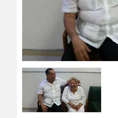
1 Año Atrás
Celebrando a Alex Sandoval: Un 
1 Año Atrás