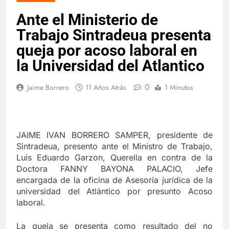
Danilo Hernández: El sueño cumplido
Ante el Ministerio de
de un hombre luchador
Trabajo Sintradeua presenta
12 Meses Atrás
queja por acoso laboral en
la Universidad del Atlantico
🕊️ Nota de duelo 🕊️
0
Jaime Borrero
11 Años Atrás
1 Minutos
12 Meses Atrás
“¿Críticas técnicas o ataques
electorales? La verdad sobre nuestra
JAIME IVAN BORRERO SAMPER, presidente de
universidad”
Sintradeua, presento ante el Ministro de Trabajo,
12 Meses Atrás
Luis Eduardo Garzon, Querella en contra de la
Doctora FANNY BAYONA PALACIO, Jefe
encargada de la oficina de Asesoría jurídica de la
📘 Rectoría en juego – Entrega II De la
universidad del Atlántico por presunto Acoso
política al campus: el salto vacío de
laboral.
Leyton Barrios
12 Meses Atrás
La queja se presenta como resultado del no