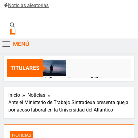
Noticias aleatorias
SintradeUA
Sindicato de Trabajadores Administrativos y Académicos de
la Universidad del Atlántico
MENÚ
TITULARES
🌹 Poema: “Lo que callé” 🌹
12 Meses Atrás
Inicio
Noticias
Ante el Ministerio de Trabajo Sintradeua presenta queja
🎂 ¡Feliz cumpleaños, Jeimy Munzón!
por acoso laboral en la Universidad del Atlantico
🎂
12 Meses Atrás
NOTICIAS