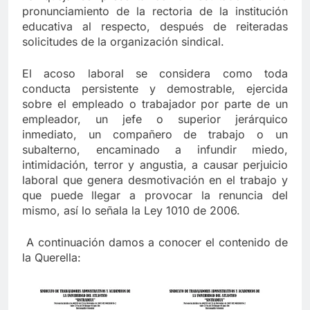
pronunciamiento de la rectoria de la institución
Cuando la lealtad se pone a prueba:
educativa al respecto, después de reiteradas
reflexiones sobre coherencia y unidad
solicitudes de la organización sindical.
institucional
12 Meses Atrás
El acoso laboral se considera como toda
conducta persistente y demostrable, ejercida
Pacto por la Excelencia: la Universidad
sobre el empleado o trabajador por parte de un
del Atlántico necesita continuidad
empleador, un jefe o superior jerárquico
12 Meses Atrás
inmediato, un compañero de trabajo o un
subalterno, encaminado a infundir miedo,
intimidación, terror y angustia, a causar perjuicio
laboral que genera desmotivación en el trabajo y
🎉 Hoy celebramos la vida de un
grande: Luis Carlos “El Pocho”
que puede llegar a provocar la renuncia del
Rodríguez 🎉
mismo, así lo señala la Ley 1010 de 2006.
1 Año Atrás
A continuación damos a conocer el contenido de
la Querella:
Celebrando a Alex Sandoval: Un aliado
incansable en la salud y la amistad
1 Año Atrás