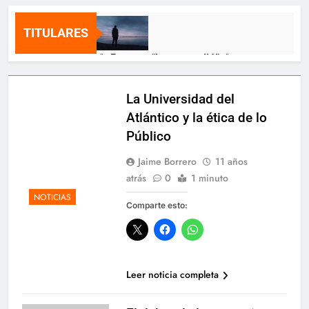
TITULARES
🌹 Poema: “Lo que callé” 🌹
12 Meses Atrás
La Universidad del
Atlántico y la ética de lo
🎂 ¡Feliz cumpleaños, Jeimy Munzón!
Público
🎂
12 Meses Atrás
Jaime Borrero
11 años
atrás
0
1 minuto
NOTICIAS
Danilo Hernández: El sueño cumplido
Comparte esto:
de un hombre luchador
12 Meses Atrás
Leer noticia completa
🕊️ Nota de duelo 🕊️
12 Meses Atrás