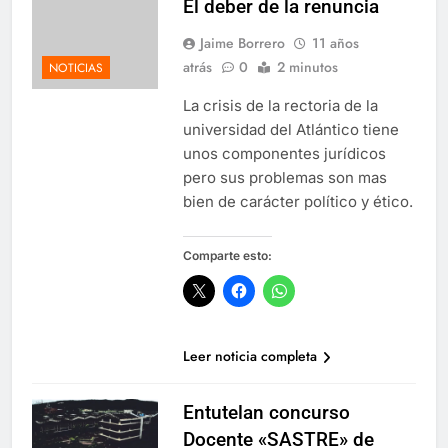
El deber de la renuncia
Jaime Borrero
11 años
atrás
0
2 minutos
NOTICIAS
“¿Críticas técnicas o ataques
electorales? La verdad sobre nuestra
La crisis de la rectoria de la
universidad”
12 Meses Atrás
universidad del Atlántico tiene
unos componentes jurídicos
pero sus problemas son mas
📘 Rectoría en juego – Entrega II De la
bien de carácter político y ético.
política al campus: el salto vacío de
Leyton Barrios
12 Meses Atrás
Comparte esto:
Cuando la lealtad se pone a prueba:
reflexiones sobre coherencia y unidad
institucional
12 Meses Atrás
Leer noticia completa
Entutelan concurso
Pacto por la Excelencia: la Universidad
del Atlántico necesita continuidad
Docente «SASTRE» de