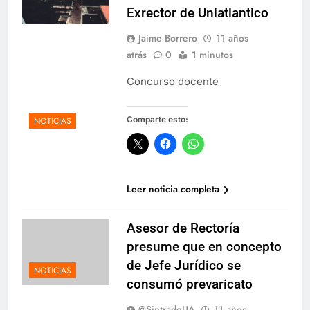
12 Meses Atrás
Exrector de Uniatlantico
Jaime Borrero
11 años
atrás
0
1 minutos
🎉 Hoy celebramos la vida de un
grande: Luis Carlos “El Pocho”
Concurso docente
Rodríguez 🎉
1 Año Atrás
Comparte esto:
NOTICIAS
Celebrando a Alex Sandoval: Un aliado
incansable en la salud y la amistad
1 Año Atrás
Leer noticia completa
Asesor de Rectoría
presume que en concepto
de Jefe Jurídico se
NOTICIAS
consumó prevaricato
@SintradeUA
11 años