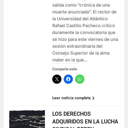
salida como “crónica de una
Cuando la lealtad se pone a prueba:
muerte anunciada”. El rector de
reflexiones sobre coherencia y unidad
institucional
la Universidad del Atlántico
12 Meses Atrás
Rafael Castillo Pacheco criticó
duramente la convocatoria que
se hizo para este viernes de una
Pacto por la Excelencia: la Universidad
sesión extraordinaria del
del Atlántico necesita continuidad
Consejo Superior de la alma
12 Meses Atrás
mater en la que…
Comparte esto:
🎉 Hoy celebramos la vida de un
grande: Luis Carlos “El Pocho”
Rodríguez 🎉
1 Año Atrás
Leer noticia completa
Celebrando a Alex Sandoval: Un aliado
incansable en la salud y la amistad
LOS DERECHOS
1 Año Atrás
ADQUIRIDOS EN LA LUCHA