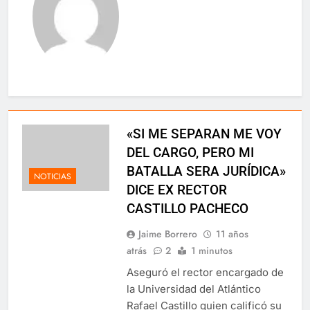
Danilo Hernández: El sueño cumplido
de un hombre luchador
12 Meses Atrás
🕊️ Nota de duelo 🕊️
12 Meses Atrás
«SI ME SEPARAN ME VOY
DEL CARGO, PERO MI
“¿Críticas técnicas o ataques
BATALLA SERA JURÍDICA»
NOTICIAS
electorales? La verdad sobre nuestra
DICE EX RECTOR
universidad”
12 Meses Atrás
CASTILLO PACHECO
Jaime Borrero
11 años
📘 Rectoría en juego – Entrega II De la
atrás
2
1 minutos
política al campus: el salto vacío de
Aseguró el rector encargado de
Leyton Barrios
12 Meses Atrás
la Universidad del Atlántico
Rafael Castillo quien calificó su