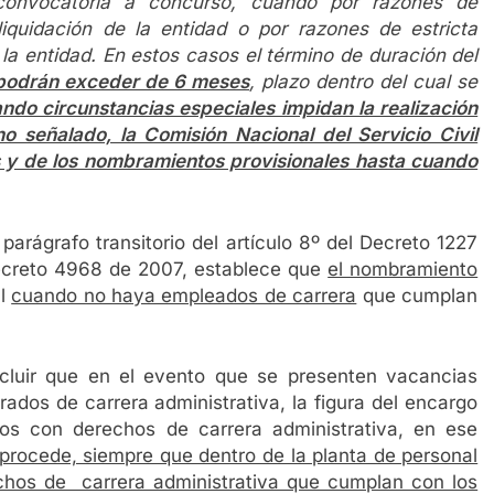
 convocatoria a concurso, cuando por razones de
 liquidación de la entidad o por razones de estricta
e la entidad. En estos casos el término de duración del
podrán exceder de 6 meses
, plazo dentro del cual se
ndo circunstancias especiales impidan la realización
o señalado, la Comisión Nacional del Servicio Civil
s y de los nombramientos provisionales hasta cuando
parágrafo transitorio del artículo 8º del Decreto 1227
 Decreto 4968 de 2007, establece que
el nombramiento
al
cuando no haya empleados de carrera
que cumplan
cluir que en el evento que se presenten vacancias
ados de carrera administrativa, la figura del encargo
os con derechos de carrera administrativa, en ese
procede, siempre que dentro de la planta de personal
hos de carrera administrativa que cumplan con los