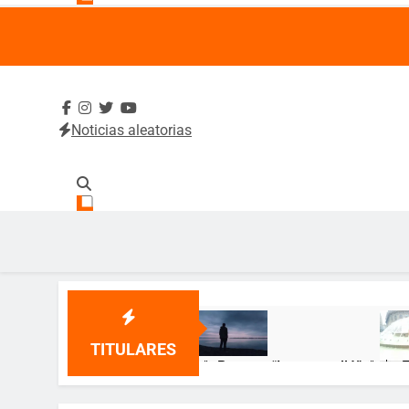
Noticias aleatorias
SintradeUA
Sindicato de Trabajadores Administrativos y Académico
TITULARES
🌹 Poema: “Lo que callé” 🌹
🎂 ¡
12 Meses Atrás
12 Me