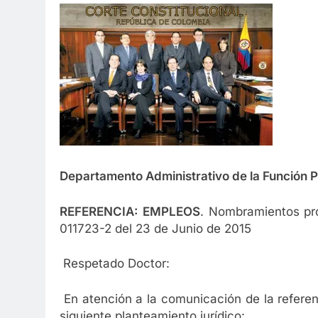
1 Año Atrás
Celebrando a Alex Sandoval: Un 
1 Año Atrás
Departamento Administrativo de la Función 
REFERENCIA:
EMPLEOS
. Nombramientos pro
011723-2 del 23 de Junio de 2015
Respetado Doctor:
En atención a la comunicación de la referen
siguiente planteamiento jurídico: