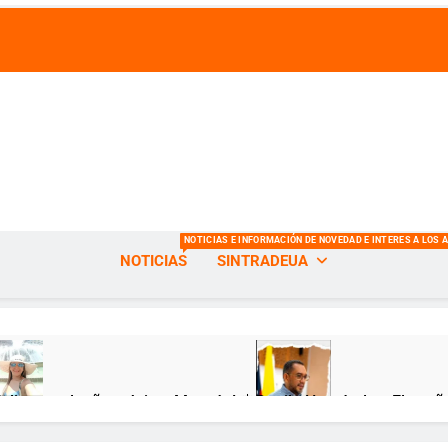
s de la Universidad del Atlántico
NOTICIAS E INFORMACIÓN DE NOVEDAD E INTERES A LOS 
NOTICIAS
SINTRADEUA
Feliz cumpleaños, Jeimy Munzón! 🎂
Danilo Hernández: El sueñ
ses Atrás
12 Meses Atrás